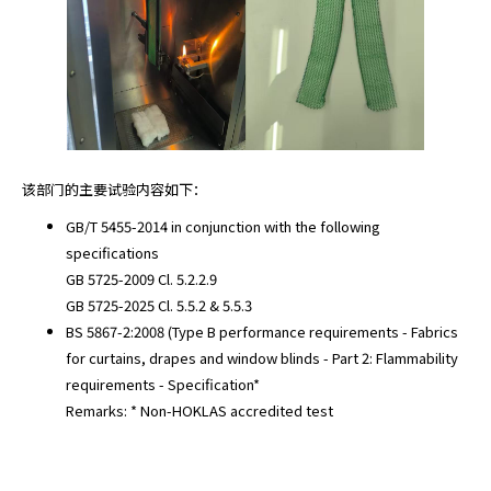
该部门的主要试验内容如下：
GB/T 5455-2014 in conjunction with the following
specifications
GB 5725-2009 Cl. 5.2.2.9
GB 5725-2025 Cl. 5.5.2 & 5.5.3
BS 5867-2:2008 (Type B performance requirements - Fabrics
for curtains, drapes and window blinds - Part 2: Flammability
requirements - Specification*
Remarks: * Non-HOKLAS accredited test